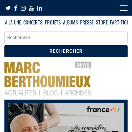
Skip
to
content
A LA UNE
CONCERTS
PROJETS
ALBUMS
PRESSE
STORE
PARTITIONS
Rechercher :
News – Blog – Archives
Blog Marc Berthoumieux