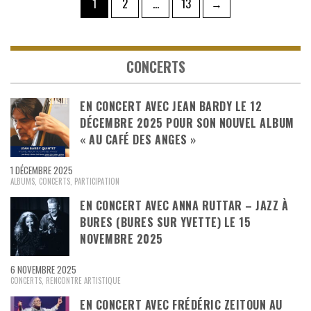
Pagination
Page
Page
Page
1
2
…
13
→
des
publications
CONCERTS
EN CONCERT AVEC JEAN BARDY LE 12
DÉCEMBRE 2025 POUR SON NOUVEL ALBUM
« AU CAFÉ DES ANGES »
1 DÉCEMBRE 2025
ALBUMS
,
CONCERTS
,
PARTICIPATION
EN CONCERT AVEC ANNA RUTTAR – JAZZ À
BURES (BURES SUR YVETTE) LE 15
NOVEMBRE 2025
6 NOVEMBRE 2025
CONCERTS
,
RENCONTRE ARTISTIQUE
EN CONCERT AVEC FRÉDÉRIC ZEITOUN AU