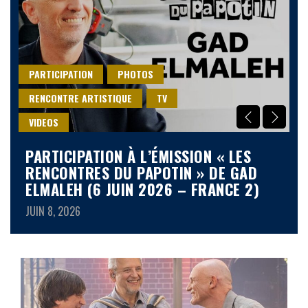
PARTICIPATION
PHOTOS
P
RENCONTRE ARTISTIQUE
TV
R
VIDEOS
V
PARTICIPATION À L’ÉMISSION « LES
P
RENCONTRES DU PAPOTIN » DE GAD
R
ELMALEH (6 JUIN 2026 – FRANCE 2)
E
JUIN 8, 2026
JU