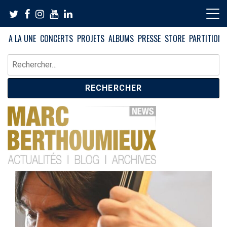
Skip
to
content
A LA UNE
CONCERTS
PROJETS
ALBUMS
PRESSE
STORE
PARTITIONS
Rechercher :
News – Blog – Archives
Blog Marc Berthoumieux