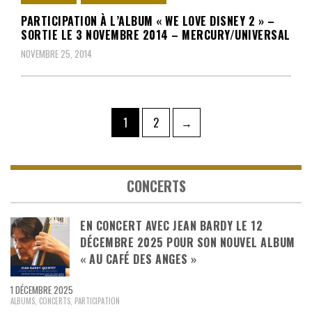
PARTICIPATION À L’ALBUM « WE LOVE DISNEY 2 » –
SORTIE LE 3 NOVEMBRE 2014 – MERCURY/UNIVERSAL
NOVEMBRE 25, 2014
Pagination
Page
Page
1
2
→
des
publications
CONCERTS
EN CONCERT AVEC JEAN BARDY LE 12
DÉCEMBRE 2025 POUR SON NOUVEL ALBUM
« AU CAFÉ DES ANGES »
1 DÉCEMBRE 2025
ALBUMS
,
CONCERTS
,
PARTICIPATION