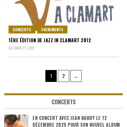
CONCERTS
EVENEMENTS
1ÈRE ÉDITION DE JAZZ IN CLAMART 2012
OCTOBRE 21, 2012
Pagination
Page
Page
1
2
→
des
publications
CONCERTS
EN CONCERT AVEC JEAN BARDY LE 12
DÉCEMBRE 2025 POUR SON NOUVEL ALBUM