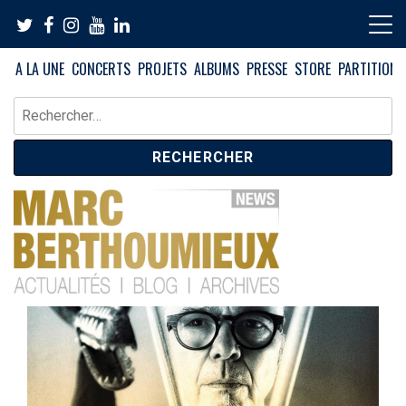
Skip
to
content
A LA UNE
CONCERTS
PROJETS
ALBUMS
PRESSE
STORE
PARTITIONS
Rechercher :
News – Blog – Archives
Blog Marc Berthoumieux