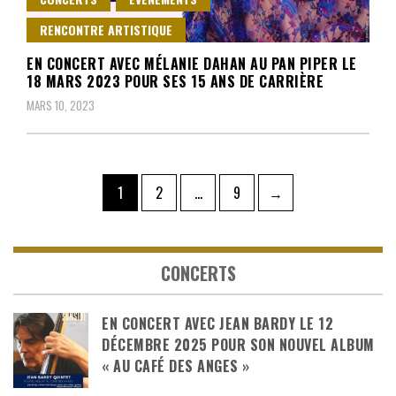
RENCONTRE ARTISTIQUE
EN CONCERT AVEC MÉLANIE DAHAN AU PAN PIPER LE
18 MARS 2023 POUR SES 15 ANS DE CARRIÈRE
MARS 10, 2023
Pagination
Page
Page
Page
1
2
…
9
→
des
publications
CONCERTS
EN CONCERT AVEC JEAN BARDY LE 12
DÉCEMBRE 2025 POUR SON NOUVEL ALBUM
« AU CAFÉ DES ANGES »