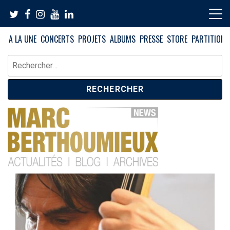
Skip
to
content
A LA UNE
CONCERTS
PROJETS
ALBUMS
PRESSE
STORE
PARTITIONS
Rechercher :
News – Blog – Archives
Blog Marc Berthoumieux