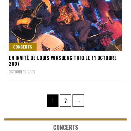
CONCERTS
EN INVITÉ DE LOUIS WINSBERG TRIO LE 11 OCTOBRE
2007
OCTOBRE 11, 2007
Pagination
Page
Page
1
2
→
des
publications
CONCERTS