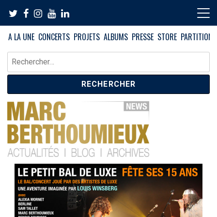
Skip
to
content
A LA UNE
CONCERTS
PROJETS
ALBUMS
PRESSE
STORE
PARTITIONS
Rechercher :
News – Blog – Archives
Blog Marc Berthoumieux