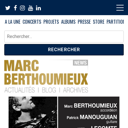
Skip
to
content
A LA UNE
CONCERTS
PROJETS
ALBUMS
PRESSE
STORE
PARTITIONS
Rechercher :
News – Blog – Archives
Blog Marc Berthoumieux