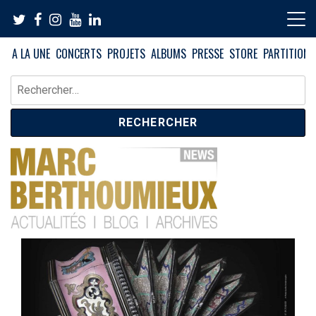
Skip
to
content
A LA UNE
CONCERTS
PROJETS
ALBUMS
PRESSE
STORE
PARTITIONS
Rechercher :
News – Blog – Archives
Blog Marc Berthoumieux