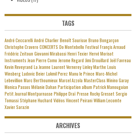
TAGS
André Ceccarelli
André Charlier
Benoît Sourisse
Bruno Bongarçon
Christophe Cravero
CONCERTS
Do Montebello
Festival
Françis Arnaud
Frédéric Zeitoun
Giovanni Mirabassi
Henri Texier
Hervé Morisot
Instruments
Jean Pierre Como
Jerome Regard
Jimi Drouillard
Joël Favreau
Kevin Reveyrand
La Jeanne
Laurent Vernerey
Linley Marthe
Louis
Winsberg
Ludovic Beier
Lukmil Perez
Manu le Prince
Marc-Michel
Lebevillion
Marc Berthoumieux
Marcel Azzola
MasterClass
Minino Garay
Monica Passos
Mélanie Dahan
Participation album
Patrick Manouguian
Petit Journal Montparnasse
Philippe Draï
Presse
Rocky Gresset
Sergio
Tomassi
Stéphane Huchard
Vidéos
Vincent Peirani
William Lecomte
Xavier Sarazin
ARCHIVES