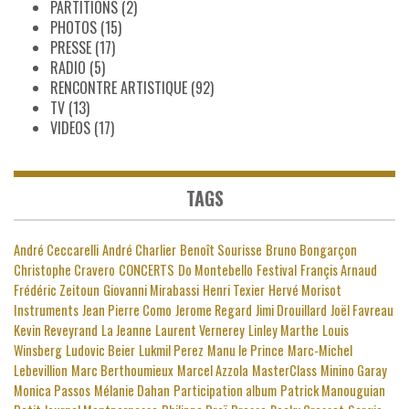
PARTITIONS
(2)
PHOTOS
(15)
PRESSE
(17)
RADIO
(5)
RENCONTRE ARTISTIQUE
(92)
TV
(13)
VIDEOS
(17)
TAGS
André Ceccarelli
André Charlier
Benoît Sourisse
Bruno Bongarçon
Christophe Cravero
CONCERTS
Do Montebello
Festival
Françis Arnaud
Frédéric Zeitoun
Giovanni Mirabassi
Henri Texier
Hervé Morisot
Instruments
Jean Pierre Como
Jerome Regard
Jimi Drouillard
Joël Favreau
Kevin Reveyrand
La Jeanne
Laurent Vernerey
Linley Marthe
Louis
Winsberg
Ludovic Beier
Lukmil Perez
Manu le Prince
Marc-Michel
Lebevillion
Marc Berthoumieux
Marcel Azzola
MasterClass
Minino Garay
Monica Passos
Mélanie Dahan
Participation album
Patrick Manouguian