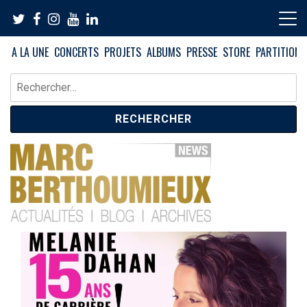
Skip
to
content
A LA UNE
CONCERTS
PROJETS
ALBUMS
PRESSE
STORE
PARTITIONS
Rechercher :
News – Blog – Archives
Blog Marc Berthoumieux