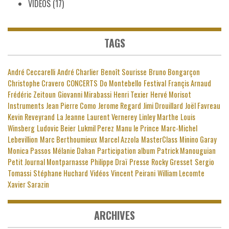
VIDEOS
(17)
TAGS
André Ceccarelli
André Charlier
Benoît Sourisse
Bruno Bongarçon
Christophe Cravero
CONCERTS
Do Montebello
Festival
Françis Arnaud
Frédéric Zeitoun
Giovanni Mirabassi
Henri Texier
Hervé Morisot
Instruments
Jean Pierre Como
Jerome Regard
Jimi Drouillard
Joël Favreau
Kevin Reveyrand
La Jeanne
Laurent Vernerey
Linley Marthe
Louis
Winsberg
Ludovic Beier
Lukmil Perez
Manu le Prince
Marc-Michel
Lebevillion
Marc Berthoumieux
Marcel Azzola
MasterClass
Minino Garay
Monica Passos
Mélanie Dahan
Participation album
Patrick Manouguian
Petit Journal Montparnasse
Philippe Draï
Presse
Rocky Gresset
Sergio
Tomassi
Stéphane Huchard
Vidéos
Vincent Peirani
William Lecomte
Xavier Sarazin
ARCHIVES