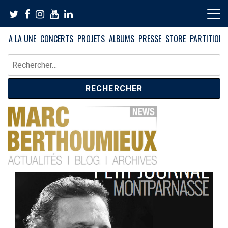
Skip
to
content
A LA UNE
CONCERTS
PROJETS
ALBUMS
PRESSE
STORE
PARTITIONS
Rechercher :
News – Blog – Archives
Blog Marc Berthoumieux