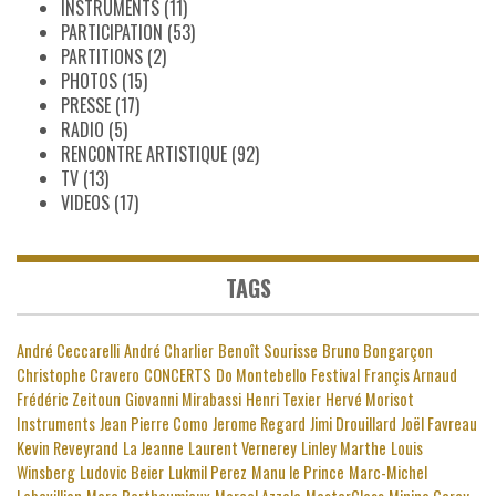
INSTRUMENTS
(11)
PARTICIPATION
(53)
PARTITIONS
(2)
PHOTOS
(15)
PRESSE
(17)
RADIO
(5)
RENCONTRE ARTISTIQUE
(92)
TV
(13)
VIDEOS
(17)
TAGS
André Ceccarelli
André Charlier
Benoît Sourisse
Bruno Bongarçon
Christophe Cravero
CONCERTS
Do Montebello
Festival
Françis Arnaud
Frédéric Zeitoun
Giovanni Mirabassi
Henri Texier
Hervé Morisot
Instruments
Jean Pierre Como
Jerome Regard
Jimi Drouillard
Joël Favreau
Kevin Reveyrand
La Jeanne
Laurent Vernerey
Linley Marthe
Louis
Winsberg
Ludovic Beier
Lukmil Perez
Manu le Prince
Marc-Michel