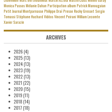
Lebevillion
Marc Berthoumieux
Marcel Azzola
MasterClass
Minino Garay
Monica Passos
Mélanie Dahan
Participation album
Patrick Manouguian
Petit Journal Montparnasse
Philippe Draï
Presse
Rocky Gresset
Sergio
Tomassi
Stéphane Huchard
Vidéos
Vincent Peirani
William Lecomte
Xavier Sarazin
ARCHIVES
2026
(4)
2025
(13)
2024
(13)
2023
(19)
2022
(13)
2021
(22)
2020
(15)
2019
(11)
2018
(14)
2017
(18)