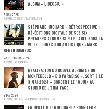
ALBUM « LIBECCIU »
5 JUIN 2025
ALBUMS
,
CONCERTS
,
PARTICIPATION
STÉPHANE HUCHARD « RÉTROSPECTIVE »
RÉ-ÉDITIONS DIGITALE DE SES SIX
PREMIERS ALBUMS SUR LE LABEL SOUS LA
VILLE – DIRECTION ARTISTIQUE : MARC
BERTHOUMIEUX
28 SEPTEMBRE 2024
ALBUMS
,
EVENEMENTS
RÉALISATION DU NOUVEL ALBUM DE DO
MONTEBELLO « B.O PARADISO ». SORTIE LE
3 MAI 2024 – CONCERT LE 18 JUIN AU
STUDIO DE L’ERMITAGE
2 MAI 2024
ALBUMS
,
BO Film
,
EVENEMENTS
,
PARTICIPATION
EN INVITÉ DU TRIO QUARTZ POUR LEUR