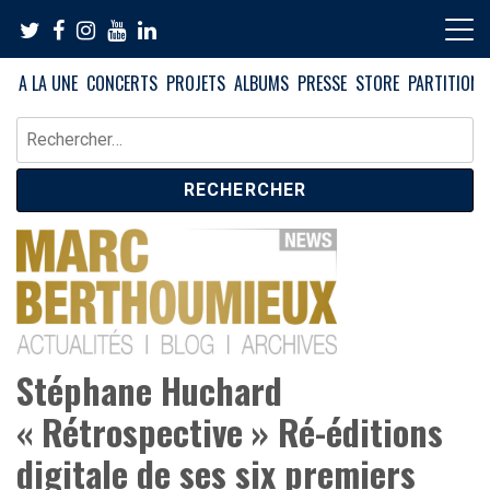
Skip
to
content
A LA UNE
CONCERTS
PROJETS
ALBUMS
PRESSE
STORE
PARTITIONS
Rechercher :
News – Blog – Archives
Blog Marc Berthoumieux
Stéphane Huchard
« Rétrospective » Ré-éditions
digitale de ses six premiers