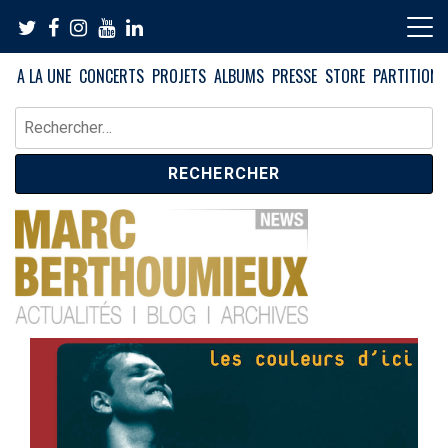
Skip
to
content
A LA UNE
CONCERTS
PROJETS
ALBUMS
PRESSE
STORE
PARTITIONS
Rechercher :
News – Blog – Archives
Blog Marc Berthoumieux