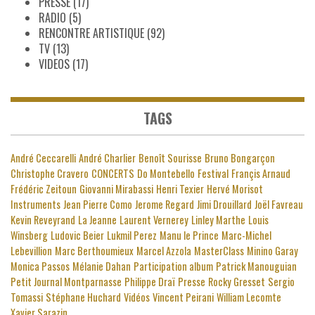
PRESSE
(17)
RADIO
(5)
RENCONTRE ARTISTIQUE
(92)
TV
(13)
VIDEOS
(17)
TAGS
André Ceccarelli
André Charlier
Benoît Sourisse
Bruno Bongarçon
Christophe Cravero
CONCERTS
Do Montebello
Festival
Françis Arnaud
Frédéric Zeitoun
Giovanni Mirabassi
Henri Texier
Hervé Morisot
Instruments
Jean Pierre Como
Jerome Regard
Jimi Drouillard
Joël Favreau
Kevin Reveyrand
La Jeanne
Laurent Vernerey
Linley Marthe
Louis
Winsberg
Ludovic Beier
Lukmil Perez
Manu le Prince
Marc-Michel
Lebevillion
Marc Berthoumieux
Marcel Azzola
MasterClass
Minino Garay
Monica Passos
Mélanie Dahan
Participation album
Patrick Manouguian
Petit Journal Montparnasse
Philippe Draï
Presse
Rocky Gresset
Sergio
Tomassi
Stéphane Huchard
Vidéos
Vincent Peirani
William Lecomte
Xavier Sarazin