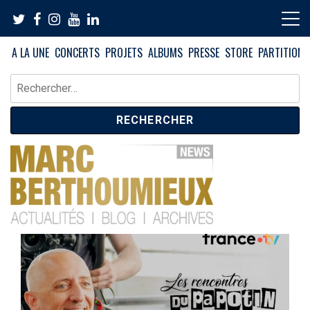
Skip
to
content
A LA UNE
CONCERTS
PROJETS
ALBUMS
PRESSE
STORE
PARTITIONS
Rechercher :
News – Blog – Archives
Blog Marc Berthoumieux