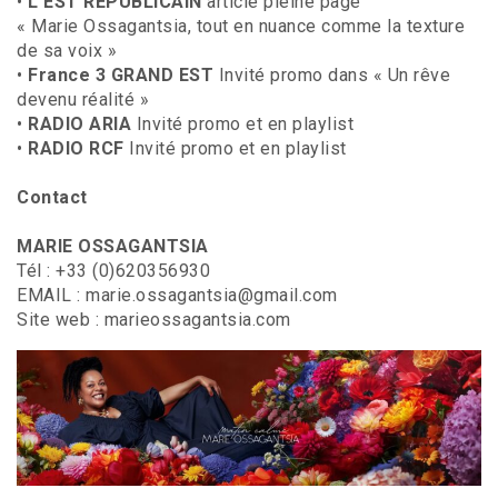
•
L’EST REPUBLICAIN
article pleine page
« Marie Ossagantsia, tout en nuance comme la texture
de sa voix »
•
France 3 GRAND EST
Invité promo dans « Un rêve
devenu réalité »
•
RADIO ARIA
Invité promo et en playlist
•
RADIO RCF
Invité promo et en playlist
Contact
MARIE OSSAGANTSIA
Tél : +33 (0)620356930
EMAIL : marie.ossagantsia@gmail.com
Site web : marieossagantsia.com