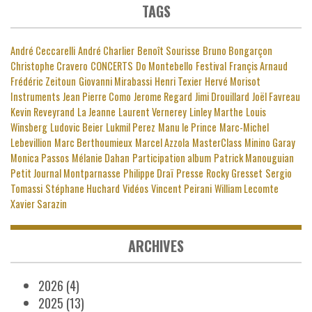
TAGS
André Ceccarelli
André Charlier
Benoît Sourisse
Bruno Bongarçon
Christophe Cravero
CONCERTS
Do Montebello
Festival
Françis Arnaud
Frédéric Zeitoun
Giovanni Mirabassi
Henri Texier
Hervé Morisot
Instruments
Jean Pierre Como
Jerome Regard
Jimi Drouillard
Joël Favreau
Kevin Reveyrand
La Jeanne
Laurent Vernerey
Linley Marthe
Louis
Winsberg
Ludovic Beier
Lukmil Perez
Manu le Prince
Marc-Michel
Lebevillion
Marc Berthoumieux
Marcel Azzola
MasterClass
Minino Garay
Monica Passos
Mélanie Dahan
Participation album
Patrick Manouguian
Petit Journal Montparnasse
Philippe Draï
Presse
Rocky Gresset
Sergio
Tomassi
Stéphane Huchard
Vidéos
Vincent Peirani
William Lecomte
Xavier Sarazin
ARCHIVES
2026
(4)
2025
(13)