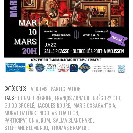
CATÉGORIES :
ALBUMS
PARTICIPATION
TAGS :
DONALD RÉGNIER
FRANÇIS ARNAUD
GRÉGORY OTT
GUIDO BROGLÉ
JACQUES ROURE
MARIE OSSAGANTSIA
MURAT ÖZTÜRK
NICOLAS TUAILLON
PARTICIPATION ALBUM
SALMA BLANCHARD
STÉPHANE BELMONDO
THOMAS BRAMERIE