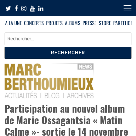
Skip
to
content
A LA UNE
CONCERTS
PROJETS
ALBUMS
PRESSE
STORE
PARTITIONS
Rechercher :
News – Blog – Archives
Blog Marc Berthoumieux
Participation au nouvel album
de Marie Ossagantsia « Matin
Calme »- sortie le 14 novembre