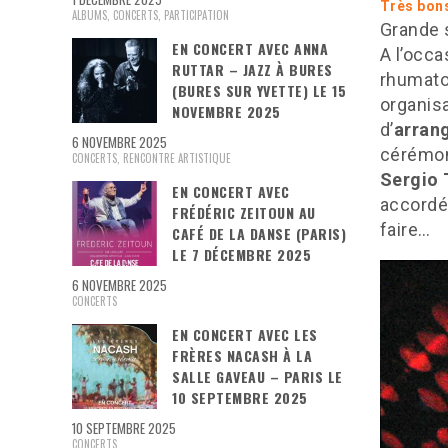
Très bons
ALBUMS
,
CONCERTS
,
PARTICIPATION
Grande s
EN CONCERT AVEC ANNA
A l’occ
RUTTAR – JAZZ À BURES
rhumatol
(BURES SUR YVETTE) LE 15
organisa
NOVEMBRE 2025
d’
arran
6 NOVEMBRE 2025
cérémoni
CONCERTS
,
RENCONTRE ARTISTIQUE
Sergio 
EN CONCERT AVEC
accordéo
FRÉDÉRIC ZEITOUN AU
faire…
CAFÉ DE LA DANSE (PARIS)
LE 7 DÉCEMBRE 2025
6 NOVEMBRE 2025
CONCERTS
EN CONCERT AVEC LES
FRÈRES NACASH À LA
SALLE GAVEAU – PARIS LE
10 SEPTEMBRE 2025
10 SEPTEMBRE 2025
CONCERTS