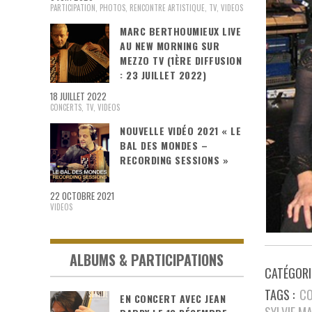
PARTICIPATION
,
PHOTOS
,
RENCONTRE ARTISTIQUE
,
TV
,
VIDEOS
MARC BERTHOUMIEUX LIVE
AU NEW MORNING SUR
MEZZO TV (1ÈRE DIFFUSION
: 23 JUILLET 2022)
18 JUILLET 2022
CONCERTS
,
TV
,
VIDEOS
NOUVELLE VIDÉO 2021 « LE
BAL DES MONDES –
RECORDING SESSIONS »
22 OCTOBRE 2021
VIDEOS
ALBUMS & PARTICIPATIONS
CATÉGORIE
TAGS :
CO
EN CONCERT AVEC JEAN