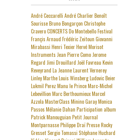
André Ceccarelli
André Charlier
Benoît
Sourisse
Bruno Bongarçon
Christophe
Cravero
CONCERTS
Do Montebello
Festival
Françis Arnaud
Frédéric Zeitoun
Giovanni
Mirabassi
Henri Texier
Hervé Morisot
Instruments
Jean Pierre Como
Jerome
Regard
Jimi Drouillard
Joël Favreau
Kevin
Reveyrand
La Jeanne
Laurent Vernerey
Linley Marthe
Louis Winsberg
Ludovic Beier
Lukmil Perez
Manu le Prince
Marc-Michel
Lebevillion
Marc Berthoumieux
Marcel
Azzola
MasterClass
Minino Garay
Monica
Passos
Mélanie Dahan
Participation album
Patrick Manouguian
Petit Journal
Montparnasse
Philippe Draï
Presse
Rocky
Gresset
Sergio Tomassi
Stéphane Huchard