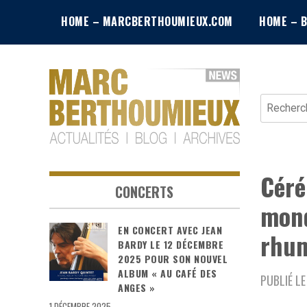
Skip
HOME – MARCBERTHOUMIEUX.COM
HOME – 
to
content
Recherche
News – Blog – Archives
Blog Marc
Céré
Berthoumieux
CONCERTS
mond
EN CONCERT AVEC JEAN
rhum
BARDY LE 12 DÉCEMBRE
2025 POUR SON NOUVEL
ALBUM « AU CAFÉ DES
PUBLIÉ LE
ANGES »
1 DÉCEMBRE 2025