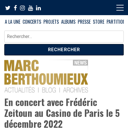
Skip
to
content
A LA UNE
CONCERTS
PROJETS
ALBUMS
PRESSE
STORE
PARTITIONS
Rechercher :
News – Blog – Archives
Blog Marc Berthoumieux
En concert avec Frédéric
Zeitoun au Casino de Paris le 5
décembre 2022