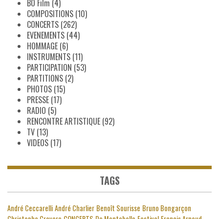
BO Film
(4)
COMPOSITIONS
(10)
CONCERTS
(262)
EVENEMENTS
(44)
HOMMAGE
(6)
INSTRUMENTS
(11)
PARTICIPATION
(53)
PARTITIONS
(2)
PHOTOS
(15)
PRESSE
(17)
RADIO
(5)
RENCONTRE ARTISTIQUE
(92)
TV
(13)
VIDEOS
(17)
TAGS
André Ceccarelli
André Charlier
Benoît Sourisse
Bruno Bongarçon
Christophe Cravero
CONCERTS
Do Montebello
Festival
Françis Arnaud