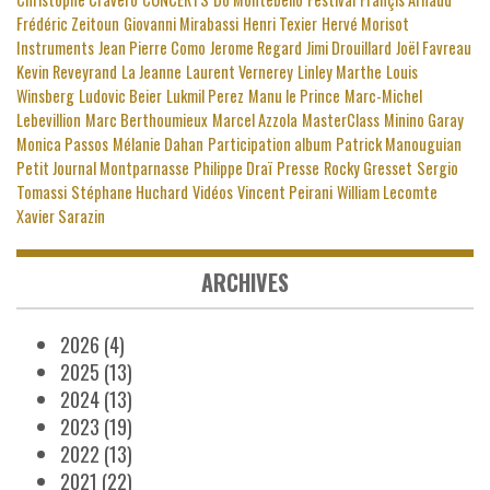
Frédéric Zeitoun
Giovanni Mirabassi
Henri Texier
Hervé Morisot
Instruments
Jean Pierre Como
Jerome Regard
Jimi Drouillard
Joël Favreau
Kevin Reveyrand
La Jeanne
Laurent Vernerey
Linley Marthe
Louis
Winsberg
Ludovic Beier
Lukmil Perez
Manu le Prince
Marc-Michel
Lebevillion
Marc Berthoumieux
Marcel Azzola
MasterClass
Minino Garay
Monica Passos
Mélanie Dahan
Participation album
Patrick Manouguian
Petit Journal Montparnasse
Philippe Draï
Presse
Rocky Gresset
Sergio
Tomassi
Stéphane Huchard
Vidéos
Vincent Peirani
William Lecomte
Xavier Sarazin
ARCHIVES
2026
(4)
2025
(13)
2024
(13)
2023
(19)
2022
(13)
2021
(22)