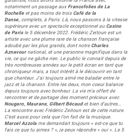
guitariste, nous avons sillonné la France avec
notamment un passage aux
Francofolies de La
Rochelle
et pas moins de trois
Café de la
Danse,
complets, à Paris. Là, nous passons à la vitesse
supérieure avec un spectacle exceptionnel au
Casino
de Paris
le 5 décembre 2022. Frédéric Zeitoun est un
artiste avec une plume rare de la chanson française
adoubé par les plus grands, dont notre
Charles
Aznavour
national, et une personne magnifique dans la
vie, ce qui ne gâche rien. Le public le connait depuis de
très nombreuses années sur le petit écran en tant que
chroniqueur mais, a tout intérêt à le découvrir en tant
que chanteur. J’ai toujours aimé me balader entre le
jazz et la chanson. Entre les deux, mon coeur balance
depuis toujours avec bonheur. La vie m’a offert de
rencontrer et de partager des moment précieux avec
Nougaro, Maurane, Gilbert Bécaud
et bien d’autres…
La rencontre avec Frédéric Zeitoun est de cette nature.
C’est aussi pour cela que l’on fait de la musique.
Marcel Azzola
me demandait toujours « est-ce que tu
fais ce que tu aimes ? », je peux répondre « oui ». Le 5