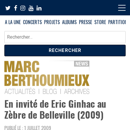
Skip
to
content
A LA UNE
CONCERTS
PROJETS
ALBUMS
PRESSE
STORE
PARTITIONS
Rechercher :
News – Blog – Archives
Blog Marc Berthoumieux
En invité de Eric Ginhac au
Zèbre de Belleville (2009)
PUBLIÉ LE : 1 JUILLET 2009