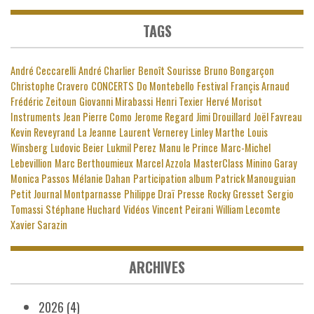
TAGS
André Ceccarelli
André Charlier
Benoît Sourisse
Bruno Bongarçon
Christophe Cravero
CONCERTS
Do Montebello
Festival
Françis Arnaud
Frédéric Zeitoun
Giovanni Mirabassi
Henri Texier
Hervé Morisot
Instruments
Jean Pierre Como
Jerome Regard
Jimi Drouillard
Joël Favreau
Kevin Reveyrand
La Jeanne
Laurent Vernerey
Linley Marthe
Louis
Winsberg
Ludovic Beier
Lukmil Perez
Manu le Prince
Marc-Michel
Lebevillion
Marc Berthoumieux
Marcel Azzola
MasterClass
Minino Garay
Monica Passos
Mélanie Dahan
Participation album
Patrick Manouguian
Petit Journal Montparnasse
Philippe Draï
Presse
Rocky Gresset
Sergio
Tomassi
Stéphane Huchard
Vidéos
Vincent Peirani
William Lecomte
Xavier Sarazin
ARCHIVES
2026
(4)