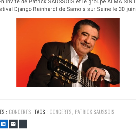
En invité de Patrick SAUSSOIS et le groupe ALMA SINT
stival Django Reinhardt de Samois sur Seine le 30 jui
S :
CONCERTS
TAGS :
CONCERTS
PATRICK SAUSSOIS
ook
witter
LinkedIn
E-mail
Bluesky