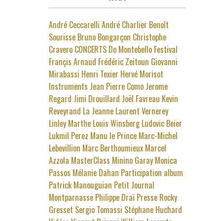
André Ceccarelli
André Charlier
Benoît
Sourisse
Bruno Bongarçon
Christophe
Cravero
CONCERTS
Do Montebello
Festival
Françis Arnaud
Frédéric Zeitoun
Giovanni
Mirabassi
Henri Texier
Hervé Morisot
Instruments
Jean Pierre Como
Jerome
Regard
Jimi Drouillard
Joël Favreau
Kevin
Reveyrand
La Jeanne
Laurent Vernerey
Linley Marthe
Louis Winsberg
Ludovic Beier
Lukmil Perez
Manu le Prince
Marc-Michel
Lebevillion
Marc Berthoumieux
Marcel
Azzola
MasterClass
Minino Garay
Monica
Passos
Mélanie Dahan
Participation album
Patrick Manouguian
Petit Journal
Montparnasse
Philippe Draï
Presse
Rocky
Gresset
Sergio Tomassi
Stéphane Huchard