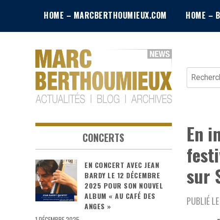
Skip
HOME – MARCBERTHOUMIEUX.COM
HOME – 
to
content
Recherche
News – Blog – Archives
Blog Marc
En i
Berthoumieux
CONCERTS
fest
EN CONCERT AVEC JEAN
sur 
BARDY LE 12 DÉCEMBRE
2025 POUR SON NOUVEL
ALBUM « AU CAFÉ DES
PUBLIÉ LE
ANGES »
1 DÉCEMBRE 2025