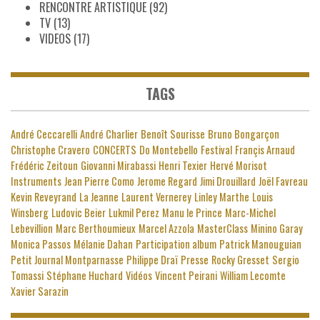
RENCONTRE ARTISTIQUE
(92)
TV
(13)
VIDEOS
(17)
TAGS
André Ceccarelli
André Charlier
Benoît Sourisse
Bruno Bongarçon
Christophe Cravero
CONCERTS
Do Montebello
Festival
Françis Arnaud
Frédéric Zeitoun
Giovanni Mirabassi
Henri Texier
Hervé Morisot
Instruments
Jean Pierre Como
Jerome Regard
Jimi Drouillard
Joël Favreau
Kevin Reveyrand
La Jeanne
Laurent Vernerey
Linley Marthe
Louis
Winsberg
Ludovic Beier
Lukmil Perez
Manu le Prince
Marc-Michel
Lebevillion
Marc Berthoumieux
Marcel Azzola
MasterClass
Minino Garay
Monica Passos
Mélanie Dahan
Participation album
Patrick Manouguian
Petit Journal Montparnasse
Philippe Draï
Presse
Rocky Gresset
Sergio
Tomassi
Stéphane Huchard
Vidéos
Vincent Peirani
William Lecomte
Xavier Sarazin