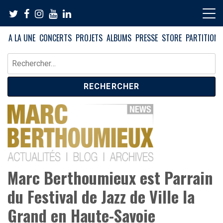
Skip
to
content
A LA UNE
CONCERTS
PROJETS
ALBUMS
PRESSE
STORE
PARTITIONS
Rechercher :
News – Blog – Archives
Blog Marc Berthoumieux
Marc Berthoumieux est Parrain
du Festival de Jazz de Ville la
Grand en Haute-Savoie