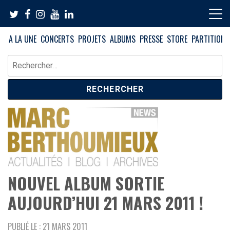
Skip
to
content
A LA UNE
CONCERTS
PROJETS
ALBUMS
PRESSE
STORE
PARTITIONS
Rechercher :
News – Blog – Archives
Blog Marc Berthoumieux
NOUVEL ALBUM SORTIE
AUJOURD’HUI 21 MARS 2011 !
PUBLIÉ LE : 21 MARS 2011