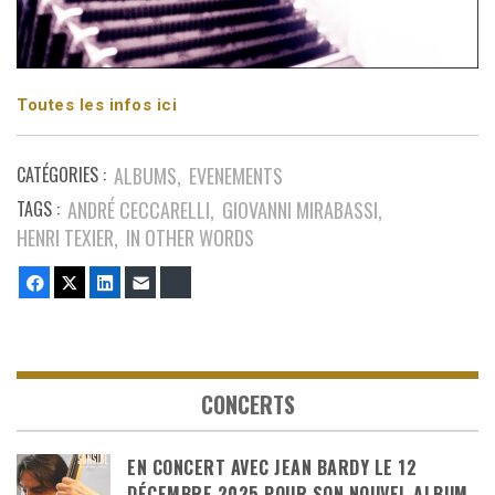
Toutes les infos ici
CATÉGORIES :
ALBUMS
EVENEMENTS
TAGS :
ANDRÉ CECCARELLI
GIOVANNI MIRABASSI
HENRI TEXIER
IN OTHER WORDS
Facebook
Twitter
LinkedIn
E-mail
Bluesky
CONCERTS
EN CONCERT AVEC JEAN BARDY LE 12
DÉCEMBRE 2025 POUR SON NOUVEL ALBUM