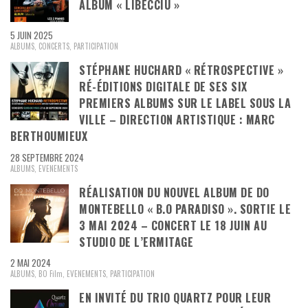
ALBUM « LIBECCIU »
5 JUIN 2025
ALBUMS
,
CONCERTS
,
PARTICIPATION
STÉPHANE HUCHARD « RÉTROSPECTIVE »
RÉ-ÉDITIONS DIGITALE DE SES SIX
PREMIERS ALBUMS SUR LE LABEL SOUS LA
VILLE – DIRECTION ARTISTIQUE : MARC
BERTHOUMIEUX
28 SEPTEMBRE 2024
ALBUMS
,
EVENEMENTS
RÉALISATION DU NOUVEL ALBUM DE DO
MONTEBELLO « B.O PARADISO ». SORTIE LE
3 MAI 2024 – CONCERT LE 18 JUIN AU
STUDIO DE L’ERMITAGE
2 MAI 2024
ALBUMS
,
BO Film
,
EVENEMENTS
,
PARTICIPATION
EN INVITÉ DU TRIO QUARTZ POUR LEUR