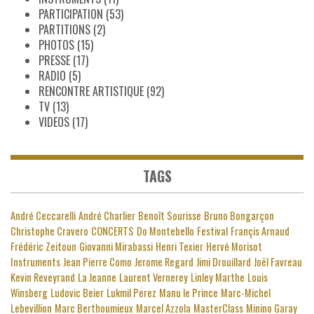
PARTICIPATION
(53)
PARTITIONS
(2)
PHOTOS
(15)
PRESSE
(17)
RADIO
(5)
RENCONTRE ARTISTIQUE
(92)
TV
(13)
VIDEOS
(17)
TAGS
André Ceccarelli
André Charlier
Benoît Sourisse
Bruno Bongarçon
Christophe Cravero
CONCERTS
Do Montebello
Festival
Françis Arnaud
Frédéric Zeitoun
Giovanni Mirabassi
Henri Texier
Hervé Morisot
Instruments
Jean Pierre Como
Jerome Regard
Jimi Drouillard
Joël Favreau
Kevin Reveyrand
La Jeanne
Laurent Vernerey
Linley Marthe
Louis
Winsberg
Ludovic Beier
Lukmil Perez
Manu le Prince
Marc-Michel
Lebevillion
Marc Berthoumieux
Marcel Azzola
MasterClass
Minino Garay