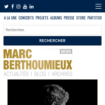
Skip
to
content
A LA UNE
CONCERTS
PROJETS
ALBUMS
PRESSE
STORE
PARTITIONS
Rechercher :
News – Blog – Archives
Blog Marc Berthoumieux