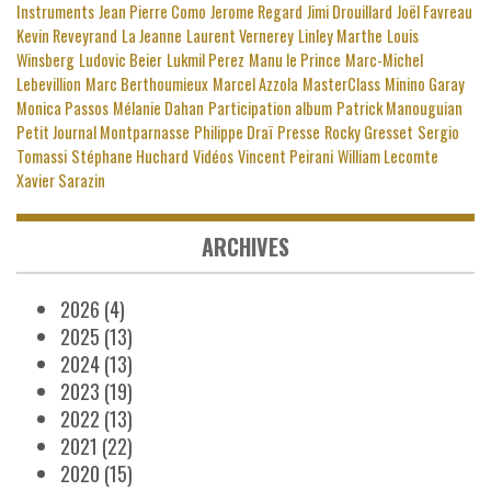
Instruments
Jean Pierre Como
Jerome Regard
Jimi Drouillard
Joël Favreau
Kevin Reveyrand
La Jeanne
Laurent Vernerey
Linley Marthe
Louis
Winsberg
Ludovic Beier
Lukmil Perez
Manu le Prince
Marc-Michel
Lebevillion
Marc Berthoumieux
Marcel Azzola
MasterClass
Minino Garay
Monica Passos
Mélanie Dahan
Participation album
Patrick Manouguian
Petit Journal Montparnasse
Philippe Draï
Presse
Rocky Gresset
Sergio
Tomassi
Stéphane Huchard
Vidéos
Vincent Peirani
William Lecomte
Xavier Sarazin
ARCHIVES
2026
(4)
2025
(13)
2024
(13)
2023
(19)
2022
(13)
2021
(22)
2020
(15)