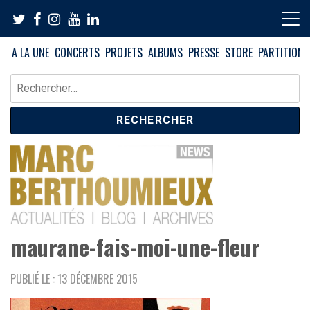
Skip
to
content
A LA UNE
CONCERTS
PROJETS
ALBUMS
PRESSE
STORE
PARTITIONS
Rechercher :
News – Blog – Archives
Blog Marc Berthoumieux
maurane-fais-moi-une-fleur
PUBLIÉ LE : 13 DÉCEMBRE 2015