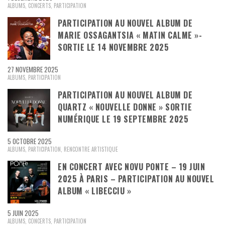
ALBUMS
,
CONCERTS
,
PARTICIPATION
PARTICIPATION AU NOUVEL ALBUM DE
MARIE OSSAGANTSIA « MATIN CALME »-
SORTIE LE 14 NOVEMBRE 2025
27 NOVEMBRE 2025
ALBUMS
,
PARTICIPATION
PARTICIPATION AU NOUVEL ALBUM DE
QUARTZ « NOUVELLE DONNE » SORTIE
NUMÉRIQUE LE 19 SEPTEMBRE 2025
5 OCTOBRE 2025
ALBUMS
,
PARTICIPATION
,
RENCONTRE ARTISTIQUE
EN CONCERT AVEC NOVU PONTE – 19 JUIN
2025 À PARIS – PARTICIPATION AU NOUVEL
ALBUM « LIBECCIU »
5 JUIN 2025
ALBUMS
,
CONCERTS
,
PARTICIPATION