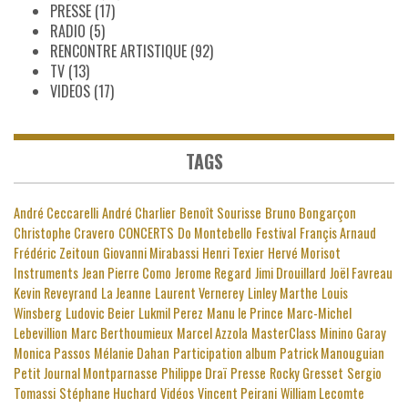
PRESSE
(17)
RADIO
(5)
RENCONTRE ARTISTIQUE
(92)
TV
(13)
VIDEOS
(17)
TAGS
André Ceccarelli
André Charlier
Benoît Sourisse
Bruno Bongarçon
Christophe Cravero
CONCERTS
Do Montebello
Festival
Françis Arnaud
Frédéric Zeitoun
Giovanni Mirabassi
Henri Texier
Hervé Morisot
Instruments
Jean Pierre Como
Jerome Regard
Jimi Drouillard
Joël Favreau
Kevin Reveyrand
La Jeanne
Laurent Vernerey
Linley Marthe
Louis
Winsberg
Ludovic Beier
Lukmil Perez
Manu le Prince
Marc-Michel
Lebevillion
Marc Berthoumieux
Marcel Azzola
MasterClass
Minino Garay
Monica Passos
Mélanie Dahan
Participation album
Patrick Manouguian
Petit Journal Montparnasse
Philippe Draï
Presse
Rocky Gresset
Sergio
Tomassi
Stéphane Huchard
Vidéos
Vincent Peirani
William Lecomte