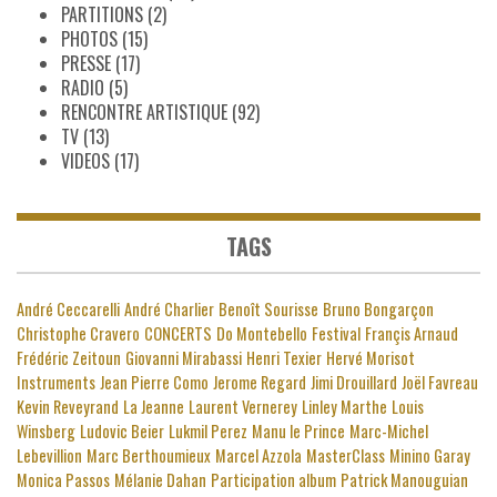
PARTITIONS
(2)
PHOTOS
(15)
PRESSE
(17)
RADIO
(5)
RENCONTRE ARTISTIQUE
(92)
TV
(13)
VIDEOS
(17)
TAGS
André Ceccarelli
André Charlier
Benoît Sourisse
Bruno Bongarçon
Christophe Cravero
CONCERTS
Do Montebello
Festival
Françis Arnaud
Frédéric Zeitoun
Giovanni Mirabassi
Henri Texier
Hervé Morisot
Instruments
Jean Pierre Como
Jerome Regard
Jimi Drouillard
Joël Favreau
Kevin Reveyrand
La Jeanne
Laurent Vernerey
Linley Marthe
Louis
Winsberg
Ludovic Beier
Lukmil Perez
Manu le Prince
Marc-Michel
Lebevillion
Marc Berthoumieux
Marcel Azzola
MasterClass
Minino Garay
Monica Passos
Mélanie Dahan
Participation album
Patrick Manouguian