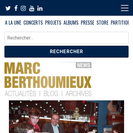
Skip
to
content
A LA UNE
CONCERTS
PROJETS
ALBUMS
PRESSE
STORE
PARTITIONS
Rechercher :
News – Blog – Archives
Blog Marc Berthoumieux